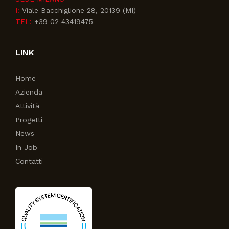
I:
Viale Bacchiglione 28, 20139 (MI)
TEL:
+39 02 43419475
LINK
Home
Azienda
Attività
Progetti
News
In Job
Contatti