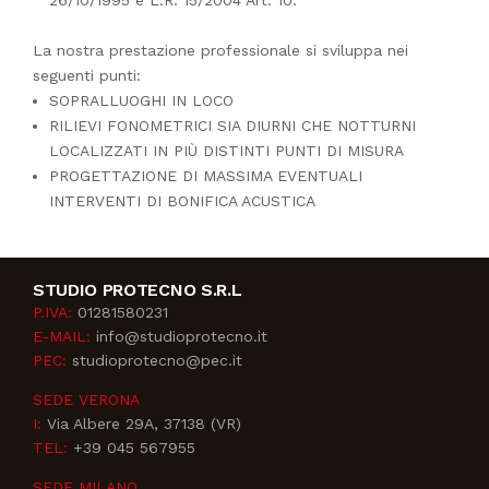
26/10/1995 e L.R. 15/2004 Art. 10.
La nostra prestazione professionale si sviluppa nei
seguenti punti:
SOPRALLUOGHI IN LOCO
RILIEVI FONOMETRICI SIA DIURNI CHE NOTTURNI
LOCALIZZATI IN PIÙ DISTINTI PUNTI DI MISURA
PROGETTAZIONE DI MASSIMA EVENTUALI
INTERVENTI DI BONIFICA ACUSTICA
STUDIO PROTECNO S.R.L
P.IVA:
01281580231
E-MAIL:
info@studioprotecno.it
PEC:
studioprotecno@pec.it
SEDE VERONA
I:
Via Albere 29A, 37138 (VR)
TEL:
+39 045 567955
SEDE MILANO