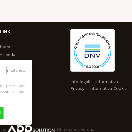
LINK
Home
Azienda
Attività
Progetti
rifiuta tutti
News
Info legali
-
Informativa
ze parti per
In Job
Privacy
-
Informativa Cookie
mazioni o per
Contatti
I
d by
Siti internet Verona