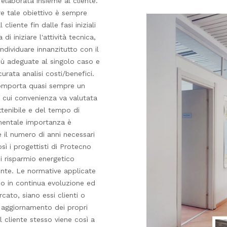
elaborata insieme al cliente.
re tale obiettivo è sempre
cliente fin dalle fasi iniziali
di iniziare l'attività tecnica,
ndividuare innanzitutto con il
più adeguate al singolo caso e
rata analisi costi/benefici.
comporta quasi sempre un
 cui convenienza va valutata
ttenibile e del tempo di
amentale importanza è
 il numero di anni necessari
osì i progettisti di Protecno
i risparmio energetico
iente. Le normative applicate
no in continua evoluzione ed
cato, siano essi clienti o
o aggiornamento dei propri
l cliente stesso viene così a