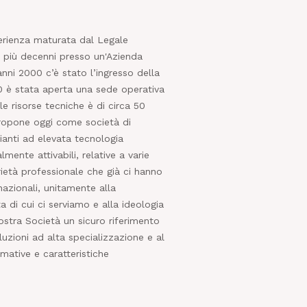
erienza maturata dal Legale
n più decenni presso un'Azienda
anni 2000 c’è stato l’ingresso della
0 è stata aperta una sede operativa
lle risorse tecniche è di circa 50
 propone oggi come società di
ianti ad elevata tecnologia
ente attivabili, relative a varie
ietà professionale che già ci hanno
rnazionali, unitamente alla
di cui ci serviamo e alla ideologia
ostra Società un sicuro riferimento
uzioni ad alta specializzazione e al
ative e caratteristiche