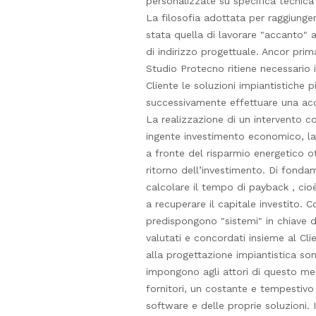
personalizzate su specifica tecnica 
La filosofia adottata per raggiunge
stata quella di lavorare "accanto" al 
di indirizzo progettuale. Ancor prima 
Studio Protecno ritiene necessario i
Cliente le soluzioni impiantistiche 
successivamente effettuare una accu
La realizzazione di un intervento 
ingente investimento economico, la
a fronte del risparmio energetico o
ritorno dell’investimento. Di fond
calcolare il tempo di payback , cioè
a recuperare il capitale investito. C
predispongono "sistemi" in chiave d
valutati e concordati insieme al Cl
alla progettazione impiantistica so
impongono agli attori di questo mer
fornitori, un costante e tempestiv
software e delle proprie soluzioni. I