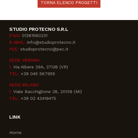
TORNA ELENCO PROGETTI
STUDIO PROTECNO S.R.L
P.IVA:
01281580231
E-MAIL:
info@studioprotecno.it
PEC:
studioprotecno@pec.it
SEDE VERONA
I:
Via Albere 29A, 37138 (VR)
TEL:
+39 045 567955
SEDE MILANO
I:
Viale Bacchiglione 28, 20139 (MI)
TEL:
+39 02 43419475
LINK
Home