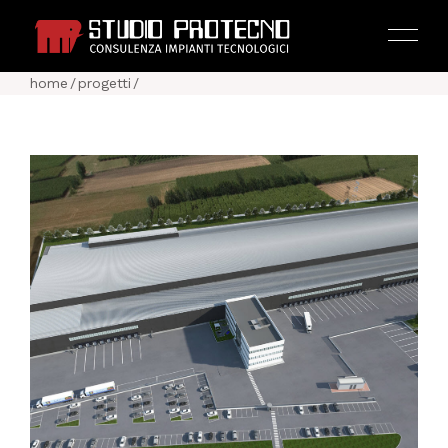
home
/
progetti
/
HOME
AZIENDA
ATTIVITÀ
PROGETTI