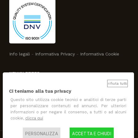
Info legali
-
Informativa Privacy
-
Informativa Cookie
NEWSLETTER
Iscriviti alla newsletter e tieniti informato con Studio
rifiuta tutti
Protecno!
Ci teniamo alla tua privacy
Questo sito utilizza cookie tecnici e analitici di terze parti
per personalizzare contenuti ed annunci. Per ulteriori
ISCRIVITI
informazioni o per negare il consenso, a tutti o ad alcuni
consento al trattamento
per finalità di promozione e
cookie,
clicca qui
marketing
PERSONALIZZA
ACCETTA E CHIUDI