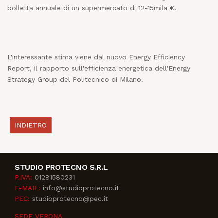
bolletta annuale di un supermercato di 12-15mila €.
L'interessante stima viene dal nuovo Energy Efficiency
Report, il rapporto sull'efficienza energetica dell'Energy
Strategy Group del Politecnico di Milano.
INDIETRO
STUDIO PROTECNO S.R.L
P.IVA:
01281580231
E-MAIL:
info@studioprotecno.it
PEC:
studioprotecno@pec.it
SEDE VERONA