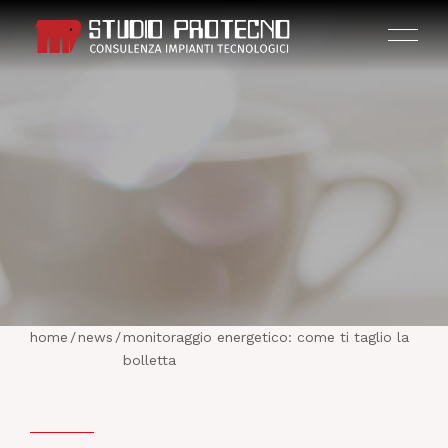
HOME
AZIENDA
home
/
news
/
monitoraggio energetico: come ti taglio la
ATTIVITÀ
bolletta
PROGETTI