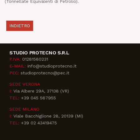
(Tonnellate Equivalenti di Petrolio).
INDIETRO
STUDIO PROTECNO S.R.L
P.IVA:
01281580231
E-MAIL:
info@studioprotecno.it
PEC:
studioprotecno@pec.it
SEDE VERONA
I:
Via Albere 29A, 37138 (VR)
TEL:
+39 045 567955
SEDE MILANO
I:
Viale Bacchiglione 28, 20139 (MI)
TEL:
+39 02 43419475