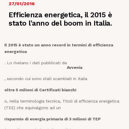
27/01/2016
NEWS
Efficienza energetica, il 2015 è
stato l'anno del boom in Italia.
IN JOB
CONTATTI
Il 2015 è stato un anno record in termini di efficienza
energetica
. Lo rivelano i dati pubblicati da
Avvenia
, secondo cui sono stati scambiati in Italia
oltre 5 milioni di Certificati bianchi
o, nella terminologia tecnica, Titoli di efficienza energetica
(TEE) che equivalgono ad un
risparmio di energia primaria di 3 milioni di TEP